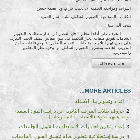
اشراف ومراجعة العلمية: د. نجيب خزام، ود. نعيمة حسن.
الكلمات المفتاحية: التقويم الشامل، ملف إنجاز التلميذ.
هدف الدراسة:
التعرف على أداء المعلم داخل الفصل فى إطار متطلبات التقويم
الشامل، تقويم ملفات انجاز التلاميذ فى ضوء معايير الملف الجيد، التعرف
على مدى فهم التلاميذ لمتطلبات التقويم الشامل، تقويم فاعلية برامج
التدريب الخاصة بمشروع التقويم الشامل من وجهة نظر المعلمين
والمديرين.
Read more...
MORE ARTICLES...
اعداد وتطوير بنك الأسئلة
عزوف طلاب المرحلة الثانوية عن دراسة المواد العلمية
واتجاهاتهم نحوها (الأسباب – المقترحات).
إعداد وتقنين اختبارات الاستعدادات للقبول بالجامعات
دراسة إستطلاعية لتطوير نظام تنسيق القبول بالجامعات