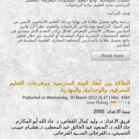
الكلمات المفتاحية: نواتج التعلم- المستويات المعرفية- التحصيل
الدراسى- مادة العلوم- مادة الرياضيات.
هدف الدراسة:
دراسة واقع تحصيل طلابنا فى نهاية مرحلة التعليم الأساسى، لأثنتين من
أهم المواد الدراسية هما مادتي الرياضيات والعلوم، نظراً لأن هاتين
المادتين يشكلان الأساس المعرفى للحاق بركب التقدم الذى تتسابق فى
اتجاهه المجتمعات البشرية سواء المتقدمة أو النامية، من خلال فحص
نتائج تحصيل طلابنا بالمدارس المختلفة للمعارف العلمية المقدمة فى
المادتين.
Read more...
العلاقة بين أبعاد البيئة المدرسية ومخرجات التعليم
المعرفية، والوجدانية، والمهارية.
Published on Wednesday, 20 March 2013 15:17
| Hits: 4164
User Rating:
/ 6
سنة الاعداد:
2005
فريق الاعداد: د. وليد كمال القفاص، د. جاد الله أبو المكارم
جاد الله، د. السعيد عبد الخالق عبد المعطى، د. هشـام حبيـب
الحسيني، د.الفرحاتى الســيد الفرحاتى.