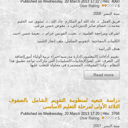
Published on Wednesday, 20 March 2013 17:22
| Hits: 4060
User Rating:
/ 6
سنة النشر: 2008
فريق العمل: د. جاد الله أبو المكارم جاد الله ، د. سلوى عبد الحليم
محمد،د. حسام صابر الدمرداش، د. معوض حسن مرعى
.
اشراف ومراجعة العلمية: د. نجيب الفونس خزام، د. نعيمة حسن احمد.
الكلمات المفتاحية: التقويم الشامل، ملف إنجاز التلميذ.
هدف الدراسة :
تقييم أداءات (المعلمون/إدارة مدرسية/خبراء تربية/أولياء أمور)إضافة
إلى التعرف على أهم(الإيجابيات/السلبيات) التي مازالت تواجه تطبيق هذا
النظام ، وكذا المعوقات المستمرة فى محاولة للتغلب عليها .
Read more...
دراسة تتبعيه لمنظومة التقويم الشامل بالصفوف
الثلاثة الأولى لمرحلة التعليم الأساسى
Published on Wednesday, 20 March 2013 17:20
| Hits: 3768
User Rating:
/ 5
سنة النشر: 2007