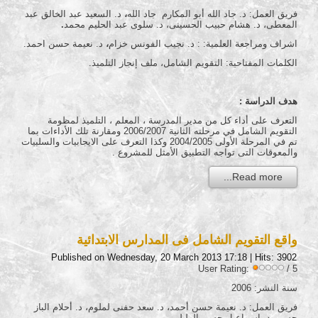
فريق العمل: د. جاد الله أبو المكارم جاد الله
،
د. السعيد عبد الخالق عبد
المعطى، د. هشام حبيب الحسينى، د. سلوى عبد الحليم محمد
.
اشراف ومراجعة العلمية: : د. نجيب الفونس خزام
،
د. نعيمة حسن احمد.
الكلمات المفتاحية: التقويم الشامل، ملف إنجاز التلميذ.
هدف الدراسة :
التعرف على أداء كل من مدير المدرسة ، المعلم ، التلميذ لمظومة
التقويم الشامل في مرحلته الثانية 2006/2007 ومقارنة تلك الأداءات بما
تم في المرحلة الأولى 2004/2005 وكذا التعرف على الايجابيات والسلبيات
والمعوقات التى تواجه التطبيق الأمثل للمشروع .
Read more...
واقع التقويم الشامل فى المدارس الابتدائية
Published on Wednesday, 20 March 2013 17:18
| Hits: 3902
User Rating:
/ 5
سنة النشر: 2006
فريق العمل: د. نعيمة حسن أحمد، د. سعد حفنى لملوم، د. أحلام الباز
حسن، د. إسماعيل حسن الوليلى
.