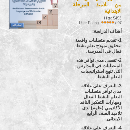
أقرأ المزيد ....
من تلاميذ المرحلة
الابتدائية
Hits: 5453
User Rating:
/ 97
أهداف الدراسة:
1- تقديم متطلبات واقعية
لتحقيق نموذج تعلم نشط
فعال فى المدرسة.
2- تقصى مدى توافر هذه
المتطلبات فى المدارس
التى تنهج استراتيجيات
التعلم النشط.
3- التعرف على علاقة
مدى توافر متطلبات
التعلم النشط الفعال
ومهارات التفكير الناقد
الأكاديمي (علوم) لدى
تلاميذ الصف الرابع
الابتدائى.
4- التعرف على علاقة