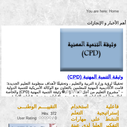
You are here:
Home
أهم الأخبار و الإنجازات
وثيقة التنمية المهنية (CPD)
تحقيقًا لرؤية وزارة التربية والتعليم ، وتحقيقًا لأهداف منظومة التعليم الجديدة؛
قامت الأكاديمية المهنية للمعلمين بالتعاون مع الوكالة الأمريكية للتنمية الدولية
– "مشروع التعليم من أجل الغد"، بإعداد وثيقة التنمية المهنية (CPD) والخاصة
بإطار جدارات القيادات التربوية في مصر (قيادات مدرسية - قيادات الإدارة
التعليمية) - وإطار جدارات (المعلم/ الموجه)،
وفي هذا الإطار نأمل منكم إبداء
نود
الرأي حول مدى وضوح العبارات لسيادتكم، شاكرين لكم حسن تعاونكم
فاعلية استخدام
التقييــــم الوطنـــى
توجيه عناية سيادتكم بأن ظهور قوائم المعايير وفقاً لاختيارك
إستراتيجية التعلم
Hits: 372
الوظيفة الحاليه ، لذا نرجو تحرى الدقه في الخيارات
User Rating:
/ 0
النشط على مهارات
https://forms.gle/8Sy4eZzhtu4gzzei9
التفكير العليا لدى عينة