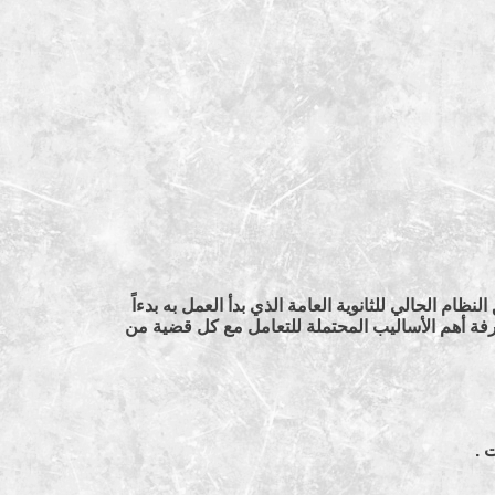
ظم.
ظام الحالي للثانوية العامة الذي بدأ العمل به بدءاً
اسي 94-1995 طبقاً للقرارين الوزاريين (143) و(144) لسنة 1994، ومعرفة أهم الأساليب المحتملة للتعامل مع كل قضية من
 .