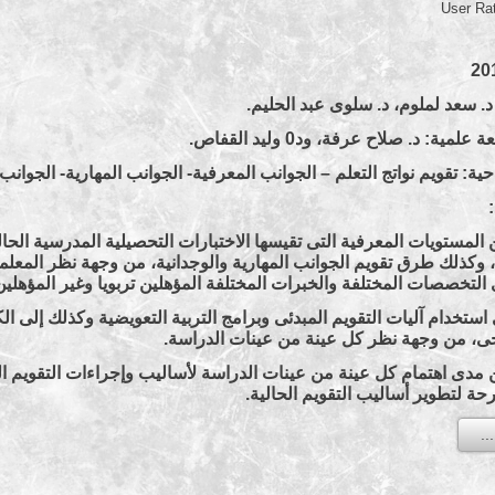
User Ra
د. سعد لملوم، د. سلوى عبد الحليم.
ة: د. صلاح عرفة، ود0 وليد القفاص.
حية: تقويم نواتج التعلم – الجوانب المعرفية- الجوانب المهارية- الجوانب
المستويات المعرفية التى تقيسها الاختبارات التحصيلية المدرسية الحا
، وكذلك طرق تقويم الجوانب المهارية والوجدانية، من وجهة نظر المعل
التخصصات المختلفة والخبرات المختلفة المؤهلين تربويا وغير المؤهلين 
ستخدام آليات التقويم المبدئى وبرامج التربية التعويضية وكذلك إلى
جى، من وجهة نظر كل عينة من عينات الدراسة.
مدى اهتمام كل عينة من عينات الدراسة لأساليب وإجراءات التقويم الح
حة لتطوير أساليب التقويم الحالية.