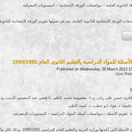
:
الثانوية العامة – مواصفات الورقة الامتحانية – المستويات المعرفية.
ات الورقة الامتحانية للثانوية العامة، يتم فى ضوئها تقويم الورقة الامتحانية للثان
ئلة للمواد الدراسية بالتعليم الثانوى العام 1990/1991
Published on Wednesday, 20 March 2013 1
User Rat
 فكرى حسن على ريان، و.د/ معصومة محمد كاظم، د/ فتحى عبد المقصود الديب، ود/ 
مية: د. فؤاد ابو حطب، د. امينة كاظم
.
ة: تقويم الأسئلة – مواصفات أسئلة المواد الدراسية – المستويات النمعرفية.
وزارة التربية والتعليم للعام الدراسى 1990/1991، وذلك لكل مادة دراسية لكل صف من صفوف التعليم الثانوى العام.