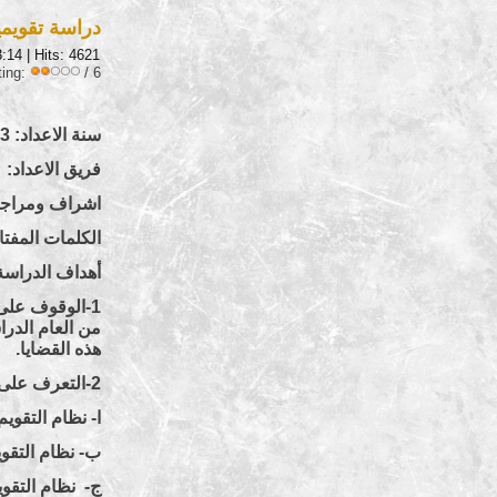
دراسة تقويمية
3:14
| Hits: 4621
ting:
/ 6
سنة الاعداد: 2003
فريق الاعداد: 
اشراف ومراجع
الكلمات المفتاح
أهداف الدراسة
1-الوقوف على 
هذه القضايا.
2-التعرف على المحاور الرئيسية لنظام التقويم الحالي للثانوية العامة:
ا- نظام التقويم
ب- نظام التقوي
ج- نظام التقو