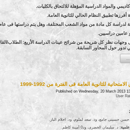
اديمي والمواد الدراسية المؤهلة للالتحاق بالكليات.
 أفرزها تطبيق النظام الحالي للثانوية العامة.
مة لدراسة كل مادة من مواد الشعب المختلفة، وهل يتم دراستها فى عام
 عامين دراسيين.
 وجهات نظر كل شريحة من شرائح عينات الدراسة الأربع: الطلاب/القائمين 
ي تدور حول المحاور السابقة.
لامتحانية للثانوية العامة فى الفترة من 1992-1999
Published on Wednesday, 20 March 2013 1
User Ra
سن حسينى جامع، ود. سعد لملوم، ود. احلام الباز.
لمية:
د. سليمان الخضرى، ود0 أمينة كاظم.