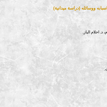
سبابه ووسائله (دراسة ميدانية)
د. احلام الباز.