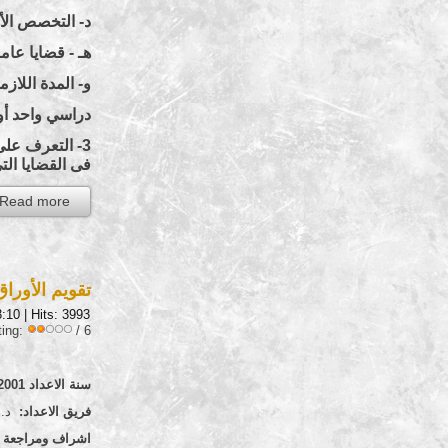
د- التخصص الأك
هـ - قضايا عامة
و- المدة اللاز
دراسي واحد أو
3- التعرف على
فى القضايا الت
Read more...
تقويم الأوراق ا
3:10
| Hits: 3993
ting:
/ 6
سنة الاعداد 2001
فريق الاعداد:
د. ح
اشراف ومراجعة ع