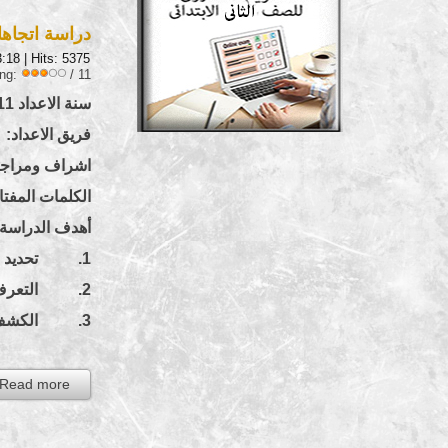
دراسة اتجاها
3:18
| Hits: 5375
ing:
/ 11
سنة الاعداد 2011
فريق الاعداد: د
اشراف ومراجعة علم
الكلمات المفتا
أهدف الدراسة:
1. تحديد اتجاهات الطلاب والمعلمين واولياء المور نحو الغش فى الامتحانات.
2. التعرف على الاسباب التى يقدمها المعلمين واولياء المور للغش فى الامتحانات.
3. الكشف عن الوسائل التى يستخدمها الطلاب فى مواقف الغش.
Read more...