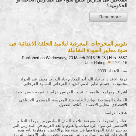
الحكومية؟
Read more...
تقويم المخرجات المعرفية لتلاميذ الحلقة الابتدائية فى
ضوء معايير الجودة الشاملة
Published on Wednesday, 20 March 2013 15:28
| Hits: 3687
User Rating:
/ 6
سنة الاعداد: 2009
فريق الاعداد: د. جاد الله أبو المكارم جاد الله، د. محمد عبد الجواد
محمود، د. حسام صابر الدمرداش، د.الفرحاتى الســيد الفرحاتى.
اشراف ومراجعة علمية: د. نجيب الفونس خزام، د. نعيمة حسن احمد
.
الكلمات المفتاحية: نواتج التعلم- بيئة المدرسة- المستوى الاجتناعى
الاقتصادى- معايير الاعتماد – كثافة الفصول.
هدف الدراسة:
قياس المخرجات المعرفية لتلاميذ الصف السادس من مرحلة التعليم
الأساسى في مواد الرياضيات، والعلوم واللغة العربية في المدارس التي
تم نشر ثقافة الجودة فيها في ضوء معاييرالاعتماد، ومقارنة ناتج هذه
المخرجات لتلاميذ المدارس التي تقدمت للحصول على الاعتماد التربوي