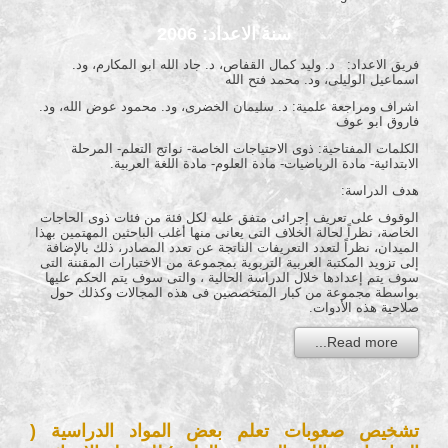
سنة الاعداد: 2006
فريق الاعداد: د. وليد كمال القفاص، د. جاد الله ابو المكارم، ود.
اسماعيل الوليلى، ود. محمد فتح الله
اشراف ومراجعة علمية: د. سليمان الخضرى، ود. محمود عوض الله، ود.
فاروق ابو عوف
الكلمات المفتاحية: ذوى الاحتياجات الخاصة- نواتج التعلم- المرحلة
الابتدائية- مادة الرياضيات- مادة العلوم- مادة اللغة العربية.
هدف الدراسة:
الوقوف على تعريف إجرائى متفق عليه لكل فئة من فئات ذوى الحاجات
الخاصة، نظراً لحالة الخلاف التى يعانى منها أغلب الباحثين المهتمين بهذا
الميدان، نظراً لتعدد التعريفات الناتجة عن تعدد المصادر، ذلك بالإضافة
إلى تزويد المكتبة العربية التربوية بمجموعة من الاختبارات المقننة التى
سوف يتم إعدادها خلال الدراسة الحالية ، والتى سوف يتم الحكم عليها
بواسطة مجموعة من كبار المتخصصين فى هذه المجالات وكذلك حول
صلاحية هذه الأدوات.
Read more...
تشخيص صعوبات تعلم بعض المواد الدراسية (