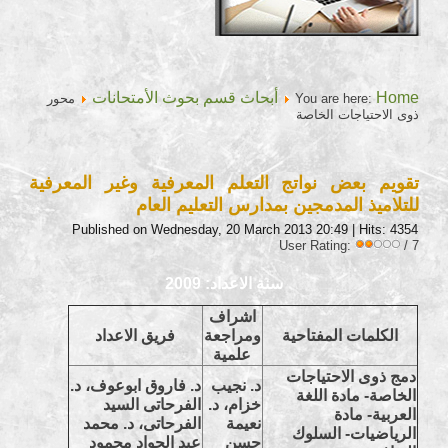
Home
أبحاث قسم بحوث الأمتحانات
You are here:
محور
ذوى الاحتياجات الخاصة
تقويم بعض نواتج التعلم المعرفية وغير المعرفية
للتلاميذ المدمجين بمدارس التعليم العام
Published on Wednesday, 20 March 2013 20:49
| Hits: 4354
User Rating:
/ 7
سنة الاعداد: 2009
اشراف
الكلمات المفتاحية
ومراجعة
فريق الاعداد
علمية
دمج ذوى الاحتياجات
د. نجيب
د. فاروق ابوعوف، د.
الخاصة- مادة اللغة
خزام، د.
الفرحاتى السيد
العربية- مادة
نعيمة
الفرحاتى، د. محمد
الرياضيات- السلوك
حسن
عبد الجواد محمود