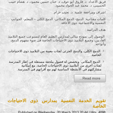
فريق الاعداد: د. فاروق ابو عوف، د. حنان حسين محمود، د. هشام حبيب
الحسينى، د. محمد عبد الجواد محمود.
اشراف ومراجعة علمية: د. نجيب خزام.
كلمات مفتاحية: الدمج- الدمج المكانى- الدمج الكلى – المعلم- الجوانب
النفسية والاجتماعية- ذوى الاعاقة.
هدف الدراسة :
الوصول إلى نموذج مثالى لمدارس التعليم العام لتستوعب جميع التلاميذ
العاديين، وجميع التلاميذ ذوى الاحتياجات الخاصة فى ضوء مفهوم الدمج،
وأنواعه:
الدمج الكلى، والدمج الجزئى لفئات معينة من التلاميذ ذوى الاحتياجات
الخاصة.
الدمج المكانى: ويخصص له فصول ملحقة مستقلة فى إطار المدرسة
لفئات أخرى من التلاميذ ذوى الاحتياجات الخاصة، مع إمكانية
مشاركتهم فى الأنشطة المناسبة لهم مع أقرانهم فى المدرسة.
Read more...
تقويم الخدمة النفسية بمدارس ذوى الاحتياجات
الخاصة
Published on Wednesday, 20 March 2013 20:44
| Hits: 4098