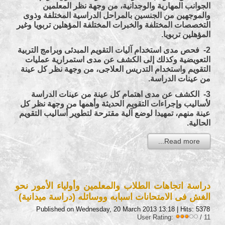
الجوانب المهارية والوجدانية، من وجهة نظر المعلمين
والموجهين من الجنسين بالمراحل الدراسية المختلفة وذوى
التخصصات المختلفة والخبرات المختلفة المؤهلين تربويا وغير
المؤهلين تربويا.
2- فحص مدى استخدام آليات التقويم المبدئى وبرامج التربية
التعويضية وكذلك إلى الكشف عن مدى استمرارية عمليات
التقويم واستخدام التدريس العلاجى، من وجهة نظر كل عينة
من عينات الدراسة.
3- الكشف عن مدى اهتمام كل عينة من عينات الدراسة
لأساليب وإجراءات التقويم الحديثة وأهمها من وجهة نظر كل
عينة منهم، تمهيدا لوضع آلية مقترحة لتطوير أساليب التقويم
الحالية.
Read more...
دراسة اتجاهات الطلاب والمعلمين وأولياء الأمور نحو
الغش فى الامتحانات اسبابه ووسائله (دراسة ميدانية)
Published on Wednesday, 20 March 2013 13:18
| Hits: 5378
User Rating:
/ 11