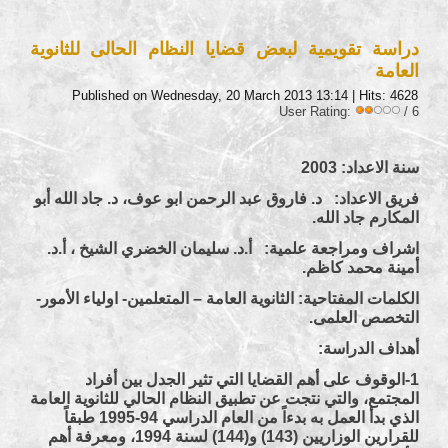
دراسة تقويمية لبعض قضايا النظام الحالى للثانوية
العامة
Published on Wednesday, 20 March 2013 13:14
| Hits: 4628
User Rating:
/ 6
سنة الاعداد: 2003
فريق الاعداد: د. فاروق عبد الرحمن ابو عوف، د. جاد الله أبو
المكارم جاد الله.
اشراف ومراجعة علمية: أ.د. سليمان الخضري الشيخ ، أ.د.
أمينة محمد كاظم.
الكلمات المفتاحية: الثانوية العامة – المتعلمين- اولياء الأمور-
التخصص العلمى.
أهداف الدراسة
:
1-الوقوف على أهم القضايا التي تثير الجدل بين أفراد
المجتمع، والتي نتجت عن تطبيق النظام الحالي للثانوية العامة
الذي بدأ العمل به بدءاً من العام الدراسي 94-1995 طبقاً
للقرارين الوزاريين (143) و(144) لسنة 1994، ومعرفة أهم