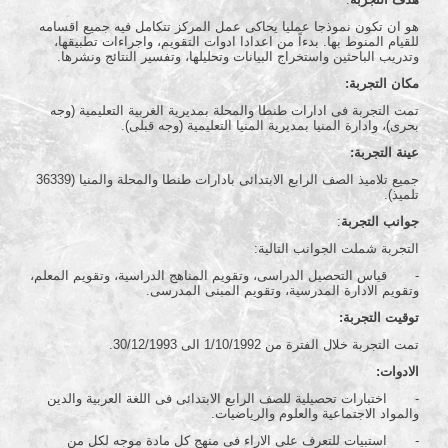
هو ان تكون نموذجا عمليا يحاكى عمل المركز تتكامل فيه جميع اقسامه
للقيام المنوط بها. بدءاً من اعدادا ادوات التقويم، واجراءات تطبيقها،
وتدريب الباحثين واستخراج البيانات وتحليلها، وتفسير النتائج ونشرها.
مكان التجربة:
تمت التجربة فى ادارات طنطا والمحلة بمديرية الغربية التعليمية (وجه
بحرى)، وادارة المنيا بمديرية المنيا التعليمية (وجه قبلى).
عينة التجربة:
جميع تلاميذ الصف الرابع الابتدائى بادارات طنطا والمحلة والمنيا (36339
تلميذ).
جوانب التجربة
:
التجربة شملت الجوانب التالية:
- قياس التحصيل الدراسى، وتقويم المناهج الدراسية، وتقويم المعلم،
وتقويم الادارة المدرسية، وتقويم المبنى المدرسى.
توقيت التجربة:
تمت التجربة خلال الفترة من 1/10/1992 الى 30/12/1993.
الادوات:
- اختبارات تحصيلية للصف الرابع الابتدائى فى اللغة العربية والدين
والمواد الاجتماعية والعلوم والرياضيات.
- استبيات للتعرف على الاراء فى منهج كل مادة موجه لكل من