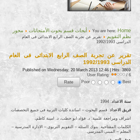
Home
أبحاث قسم بحوث الأمتحانات
محور
You are here:
نظم التقويم
تقرير عن تجربة الصف الرابع الابتدائى فى العام
الدراسى 1992/1993
تقرير عن تجربة الصف الرابع الابتدائى فى العام
الدراسى 1992/1993
Published on Wednesday, 20 March 2013 12:46
| Hits: 3869
User Rating:
/ 6
Poor
Best
سنة الاعداد
: 1994
فريق الاعداد
: قسم البحوث – اساتذة كليات التربية فى جميع التخصصات.
اشراف ومراجعة علمية: د. فؤاد ابو حطب، د. امينة كاظم
.
الكلمات المفتاحية: بنوك ااسئلة – التقويم التربوى – الادارة المدرسية –
المعلم – المبنى المدرسى.
هدف التجربة
: