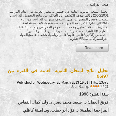
هدف الدراسة :
تحليل لنتيجة الثانوية العامة في جمهورية مصر العربية في العام الدراسي
2000/
2001 وذلك بهدف الكشف عن العلاقة بين نتائج التحصيل الدراسي
للطلاب وبعض المتغيرات مثل :اختلاف سنوات الدراسة من عام
1996الي عام2001 , نوع المدرسة (رسمية/معانة/تجريبية/خاصة
بمصروفات/لغات/منازل وخدمات)
,
الموقع الجغرافي وتمثله القطاعات
التعليمية(القاهرة-الإسكندرية-المنصورة-أسيوط)
,
النوع (بنين/بنات)
,التخصص (الأدبي/علمي علوم/علمي رياضيات/شعبة عامة)
,
المواد
الدراسية(الأساسية/الاختيارية)
Read more...
تحليل نتائج امتحان الثانوية العامة فى الفترة من
96/97
Published on Wednesday, 20 March 2013 19:31
| Hits: 13573
User Rating:
/ 21
سنة النشر: 1998
فريق العمل: د. سعيد محمد نصر، د. وليد كمال القفاص
المراجعة العلمية: د. فؤاد ابو حطب، ود. امينة كاظم.