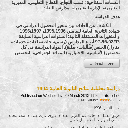
الكلمات المفتاحية: نسب النجاح، القطاع التعليمى، المديرية
التعليمية، الإدارة التعليمية، مدارس اللغات.
هدف الدراسة:
الكشف عن العلاقة بين متغير التحصيل الدراسى فى
شهادة الثانوية العامة للعامين 1995/1996، 1996/1997
والمتغيرات المستقلة التالية: السنوات الدراسية السابقة
92/93-96-97 أنواع المدارس (رسمية خاصة- لغات- خدمات-
منازل) الجنس(طالبات- طلبة)، المواد الدراسية فى كل
تخصص (الأساسية- الاختيارية) الموقع الجغرافى، التخصص.
Read more...
دراسة تحليلية لنتائج الثانوية العامة 1994
Published on Wednesday, 20 March 2013 19:29
| Hits: 7172
User Rating:
/ 16
سنة النشر: 1996
فريق العمل: د. حامد عبد العزيز العبد، د. فوزى عزت على، د. سعد محمد
حفنى لملوم، د. أحلام الباز حسن
المراجعة العلمية: د. فؤاد ابو حطب، ود. امينة كاظم.