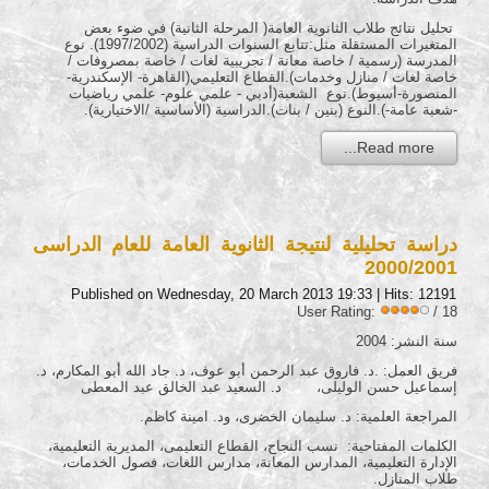
تحليل نتائج طلاب الثانوية العامة( المرحلة الثانية) في ضوء بعض
المتغيرات المستقلة مثل:تتابع السنوات الدراسية (1997/2002). نوع
المدرسة (رسمية / خاصة معانة / تجريبية لغات / خاصة بمصروفات /
خاصة لغات / منازل وخدمات).القطاع التعليمي(القاهرة- الإسكندرية-
المنصورة-أسيوط).نوع الشعبة(أدبي - علمي علوم- علمي رياضيات
-شعبة عامة-).النوع (بنين / بنات).الدراسية (الأساسية /الاختيارية).
Read more...
دراسة تحليلية لنتيجة الثانوية العامة للعام الدراسى
2000/2001
Published on Wednesday, 20 March 2013 19:33
| Hits: 12191
User Rating:
/ 18
سنة النشر: 2004
فريق العمل: .د. فاروق عبد الرحمن أبو عوف، د. جاد الله أبو المكارم، د.
إسماعيل حسن الوليلى، د. السعيد عبد الخالق عبد المعطى
المراجعة العلمية: د. سليمان الخضرى، ود. امينة كاظم.
الكلمات المفتاحية: نسب النجاح، القطاع التعليمى، المديرية التعليمية،
الإدارة التعليمية، المدارس المعانة، مدارس اللغات، فصول الخدمات،
طلاب المنازل.