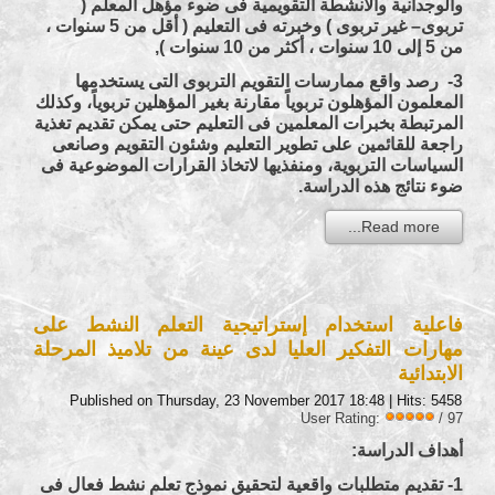
والوجدانية والأنشطة التقويمية فى ضوء مؤهل المعلم (
تربوى– غير تربوى ) وخبرته فى التعليم ( أقل من 5 سنوات ،
من 5 إلى 10 سنوات ، أكثر من 10 سنوات ),
3- رصد واقع ممارسات التقويم التربوى التى يستخدمها
المعلمون المؤهلون تربوياً مقارنة بغير المؤهلين تربوياً، وكذلك
المرتبطة بخبرات المعلمين فى التعليم حتى يمكن تقديم تغذية
راجعة للقائمين على تطوير التعليم وشئون التقويم وصانعى
السياسات التربوية، ومنفذيها لاتخاذ القرارات الموضوعية فى
ضوء نتائج هذه الدراسة.
Read more...
فاعلية استخدام إستراتيجية التعلم النشط على
مهارات التفكير العليا لدى عينة من تلاميذ المرحلة
الابتدائية
Published on Thursday, 23 November 2017 18:48
| Hits: 5458
User Rating:
/ 97
أهداف الدراسة:
1- تقديم متطلبات واقعية لتحقيق نموذج تعلم نشط فعال فى