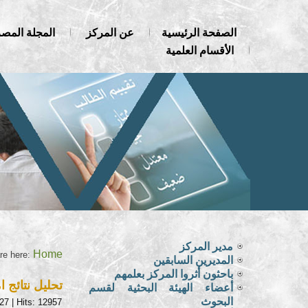
الصفحة الرئيسية
عن المركز
المجلة المصر
الأقسام العلمية
مدير المركز
Home
re here:
المديرين السابقين
باحثون أثروا المركز بعلمهم
تحليل نتائج امت
أعضاء الهيئة البحثية لقسم
البحوث
:27
| Hits: 12957