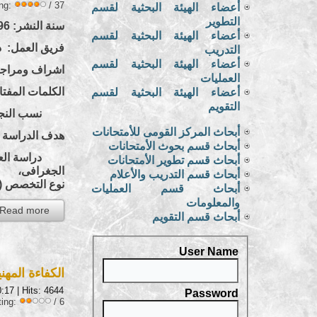
ing:
/ 37
أعضاء الهيئة البحثية لقسم
التطوير
سنة النشر: 1996
أعضاء الهيئة البحثية لقسم
فريق العمل: د.
التدريب
أعضاء الهيئة البحثية لقسم
اشراف ومراجعة
العمليات
الكلمات المفتا
أعضاء الهيئة البحثية لقسم
التقويم
نسب النجاح- ا
أبحاث المركز القومى للأمتحانات
هدف الدراسة
أبحاث قسم بحوث الأمتحانات
دراسة العلاقة 
أبحاث قسم تطوير الأمتحانات
الجغرافى،
أبحاث قسم التدريب والأعلام
نوع التخصص (أ
أبحاث قسم العمليات
والمعلومات
Read more...
أبحاث قسم التقويم
User Name
الكفاءة المهن
0:17
| Hits: 4644
Password
ting:
/ 6