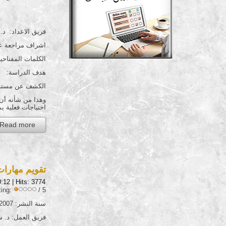
فريق الاعداد: د. 
اشراف مراجعة علمية: 
الكلمات المفتاحية
هدف الدراسة:
الكشف عن مستوى ا
وهذا من شأنه أن 
احتياجات فعلية يم
Read more...
تقويم مهارات
0:12
| Hits: 3774
ting:
/ 5
سنة النشر: 2007
فريق العمل: د. س