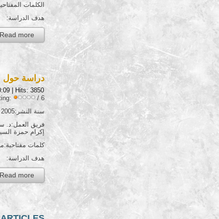
الكلمات المفتاحية
هدف الدراسة: تقو
Read more...
دراسة حول مد
0:09
| Hits: 3850
ting:
/ 6
سنة النشر:2005
فريق العمل:د. س
إكرام حمزة السيد
كلمات مفتاحية:معل
هدف الدراسة: تعر
Read more...
RTICLES...