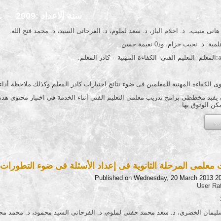
سنة الاعداد :2009
هانى منيب، د. احلام الباز، د. سعد لملوم، د. الفرحاتى السيد، د. محمد فتح الله.
د. نجيب خزام، ود0 نعيمة حسن.
:المعلم- التعليم الفنى- الكفاءة المهنية – كادر المعلم.
لكفاءة المهنية للمعلمين فى ضوء نتائج اختبارات كادر المعلم وكذلك ملاحظة أداء 
يفيد مخططى برامج تدريب معلمى التعليم الفنى أثناء الخدمة فى اختيار محتوى هذه
كن الوثوق بها
 معلمى المرحلة الثانوية فى إعداد الأسئلة فى ضوء التطورات
Published on Wednesday, 20 March 2013 2
User Ra
ليمان الخضرى، د. سعد محمد حفنى لملوم، د. الفرحاتى السيد محمود، د. محمد محم