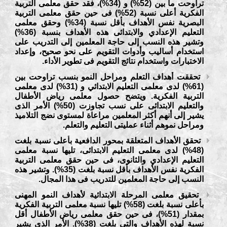
تراوحت ما بين (52%) و (34%)، فقد حقق معلمى التربية
الفكرية أعلى نسبة (52%) فى حين حقق معلمى التربية
البصرية نفس الأهداف بأقل نسبة (34%) وحقق معلمى
التعليم الإعدادي والابتدائى هذه الأهداف بنسبة (36%)
وتشير هذه النسب إلى حاجة المعلمين إلى التدريب على
استخدام أساليب وأدوات التقويم على نحو صحيح، وإعداد
الاختبارات واستخدام نتائج التقويم فى تطوير الأداء.
تحققت أهداف التعلم ومراحل النمو بنسب تراوحت بين
(61%) لدى معلمى التعليم الابتدائي و (31%) لدى معلمى
التربية الفكرية. ويتضح حصول معلمى رياض الأطفال
والتعليم الابتدائى على نسب تجاوزت (50%) الأمر الذى
يشير إلى أنهم أكثر المعلمين مراعاة لمستوى نضج التلاميذ
ومراحل نموهم أثناء عمليتى التعليم والتعلم.
تحقق الأهداف المتعلقة بمحور الدافعية بأعلى نسبة بلغت
(48%) لدى معلمى التعليم الابتدائى، تليها نسبة معلمى
التعليم الإعدادي والثانوى، فى حين حقق معلمى التربية
الفكرية نفس الأهداف بأقل نسبة بلغت (35%). وتشير هذه
النسب إلى حاجة المعلمين للتدريب فى هذا المجال.
تحقيق معلمى المرحلة الابتدائية لأهداف النمو المهنى
بأعلى نسبة بلغت (58%) تليها نسبة معلمى التربية الفكرية
بمقدار (51%)، فى حين حقق معلمى رياض الأطفال أقل
نسبة لهذه الأهداف والتى بلغت (38%). الأمر الذى يشير