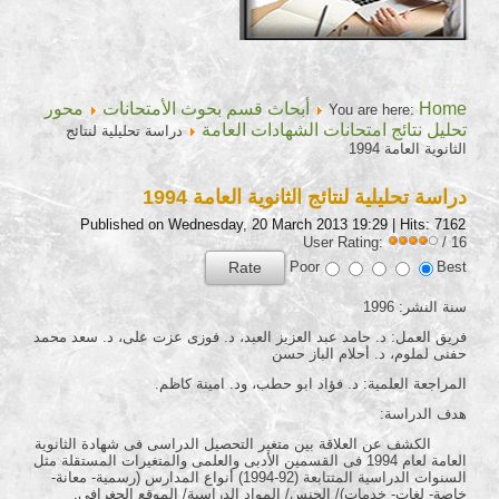
Home
أبحاث قسم بحوث الأمتحانات
محور
You are here:
تحليل نتائج امتحانات الشهادات العامة
دراسة تحليلية لنتائج
الثانوية العامة 1994
دراسة تحليلية لنتائج الثانوية العامة 1994
Published on Wednesday, 20 March 2013 19:29
| Hits: 7162
User Rating:
/ 16
Poor
Best
سنة النشر: 1996
فريق العمل: د. حامد عبد العزيز العبد، د. فوزى عزت على، د. سعد محمد
حفنى لملوم، د. أحلام الباز حسن
المراجعة العلمية: د. فؤاد ابو حطب، ود. امينة كاظم.
هدف الدراسة:
الكشف عن العلاقة بين متغير التحصيل الدراسى فى شهادة الثانوية
العامة لعام 1994 فى القسمين الأدبى والعلمى والمتغيرات المستقلة مثل
السنوات الدراسية المتتابعة (92-1994) أنواع المدارس (رسمية- معانة-
خاصة- لغات- خدمات)/ الجنس/ المواد الدراسية/ الموقع الجغرافى.