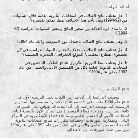
أسئلة الدراسة:
هل تختلف نتائج الطلاب فى امتحانات الثانوية العامة خلال السنوات
من (92-1994) وهل يأخذ هذا الاختلاف نمطا يمكن تفسيره؟
ما مدى قوة العلاقة بين متغير النتائج ومتغير السنوات الدراسية (92-
1994)؟
وهل تختلف نتائج الطلاب باختلاف نوع المدرسة وذلك عام 1994؟
هل تختلف نتائج الطلاب باختلاف الجنس/ المواد الدراسية فى كل
تخصص/ القطاع التعليمى/ الموقع الجغرافى/ المديرية التعليمية؟
هل يختلف نمط التوزيع التكرارى لنتائج الطلاب الناجحين فى
امتحانات الثانوية العامة لكل من القسمين الأدبى والعلمى من عام
1992 وحتى عام 1994؟
نتائج الدراسة
توصلت الدراسة إلى أن مدارس اللغات تحتل الترتيب الأول فى
نتائج عام 1994 متفقة فى ذلك مع نتائج الأعوام السابقة يليها المدارس
الرسمية كما توصلت الدراسة إلى أن البنات قد تفوقن على البنين فى
كافة المدارس، وقد جاء قطاع المنصورة فى المركز الأول بالنسبة لنتائج
امتحانات الأدبى أو القسم العلمى بينما جاء قطاع الإسكندرية فى المركز
الثانى، وبمقارنة التوزيعات الإحصائية لتكرارات لنتائج امتحانات الثانوية
العامة للقسمين العلمى والأدبى فى الفترة من عام 1992 حتى عام 1994
تبين ميل هذه التوزيعات إلى الاعتدالية.