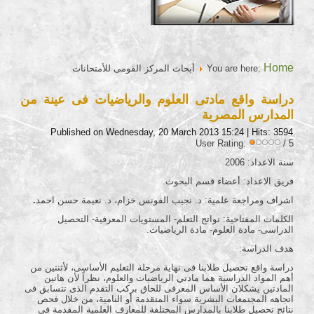
Home
You are here:
أبحاث المركز القومى للأمتحانات
دراسة واقع مادتى العلوم والرياضيات فى عينة من
المدارس المصرية
Published on Wednesday, 20 March 2013 15:24
| Hits: 3594
User Rating:
/ 5
سنة الاعداد: 2006
فريق الاعداد: أعضاء قسم البحوث.
اشراف ومراجعة علمية: د. نجيب الفونس خزام، د. نعيمة حسن احمد
.
الكلمات المفتاحية: نواتج التعلم- المستويات المعرفية- التحصيل
الدراسى- مادة العلوم- مادة الرياضيات.
هدف الدراسة:
دراسة واقع تحصيل طلابنا فى نهاية مرحلة التعليم الأساسى، لأثنتين من
أهم المواد الدراسية هما مادتي الرياضيات والعلوم، نظراً لأن هاتين
المادتين يشكلان الأساس المعرفى للحاق بركب التقدم الذى تتسابق فى
اتجاهه المجتمعات البشرية سواء المتقدمة أو النامية، من خلال فحص
نتائج تحصيل طلابنا بالمدارس المختلفة للمعارف العلمية المقدمة فى