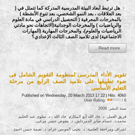
هل ترتبط أبعاد البيئة المدرسية المدركة كما تتمثل في (
بعد العلاقات ، بعد النمو الشخصي، بعد تنوع الأنشطة )
بالمخرجات المعرفية ( التحصيل الدراسي في مادة العلوم
والرياضيات ) والمخرجات الوجدانية(الاتجاهات نحو مادتي
الرياضيات والعلوم)، والمخرجات المهارية (المهارات
الاجتماعية) لدى تلاميذ الصف الثالث الإعدادي؟
Read more...
تقويم الأداء المدرسى لمنظومة التقويم الشامل فى
ضوء تطبيقها على تلاميذ الصف الرابع من مرحلة
التعليم الأساسى
Published on Wednesday, 20 March 2013 17:22
| Hits: 4060
User Rating:
/ 6
سنة النشر: 2008
فريق العمل: د. جاد الله أبو المكارم جاد الله ، د. سلوى عبد الحليم
محمد،د. حسام صابر الدمرداش، د. معوض حسن مرعى
.
اشراف ومراجعة العلمية: د. نجيب الفونس خزام، د. نعيمة حسن احمد.