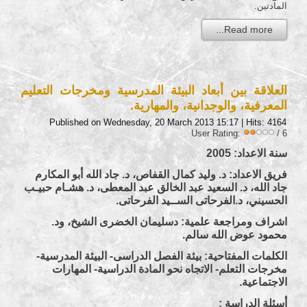
المادتين.
Read more...
العلاقة بين أبعاد البيئة المدرسية ومخرجات التعليم
المعرفية، والوجدانية، والمهارية.
Published on Wednesday, 20 March 2013 15:17
| Hits: 4164
User Rating:
/ 6
سنة الاعداد:
2005
فريق الاعداد: د. وليد كمال القفاص، د. جاد الله أبو المكارم
جاد الله، د. السعيد عبد الخالق عبد المعطى، د. هشـام حبيـب
الحسيني، د.الفرحاتى الســيد الفرحاتى.
اشراف ومراجعة علمية: دسليمان الخضرى الشيخ، ود.
محمود عوض الله سالم.
الكلمات المفتاحية: بيئة الفصل الدراسى- البيئة المدرسية-
مخرجات التعلم- الاتجاه نحو المادة الدراسية- المهارات
الاجتماعية.
أسئلة الدراسة :