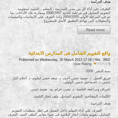
هدف الدراسة :
التعرف على أداء كل من مدير المدرسة ، المعلم ، التلميذ لمظومة
التقويم الشامل في مرحلته الثانية 2006/2007 ومقارنة تلك الأداءات بما
تم في المرحلة الأولى 2004/2005 وكذا التعرف على الايجابيات والسلبيات
والمعوقات التى تواجه التطبيق الأمثل للمشروع .
Read more...
واقع التقويم الشامل فى المدارس الابتدائية
Published on Wednesday, 20 March 2013 17:18
| Hits: 3902
User Rating:
/ 5
سنة النشر: 2006
فريق العمل: د. نعيمة حسن أحمد، د. سعد حفنى لملوم، د. أحلام الباز
حسن، د. إسماعيل حسن الوليلى
.
اشراف ومراجعة العلمية: د. نجيب خزام، ود. نعيمة حسن.
الكلمات المفتاحية: التقويم الشامل، ملف إنجاز التلميذ.
هدف الدراسة:
التعرف على أداء المعلم داخل الفصل فى إطار متطلبات التقويم
الشامل، تقويم ملفات انجاز التلاميذ فى ضوء معايير الملف الجيد، التعرف