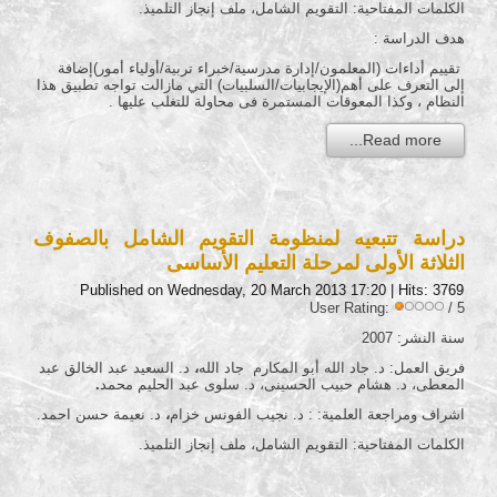
الكلمات المفتاحية: التقويم الشامل، ملف إنجاز التلميذ.
هدف الدراسة :
تقييم أداءات (المعلمون/إدارة مدرسية/خبراء تربية/أولياء أمور)إضافة
إلى التعرف على أهم(الإيجابيات/السلبيات) التي مازالت تواجه تطبيق هذا
النظام ، وكذا المعوقات المستمرة فى محاولة للتغلب عليها .
Read more...
دراسة تتبعيه لمنظومة التقويم الشامل بالصفوف
الثلاثة الأولى لمرحلة التعليم الأساسى
Published on Wednesday, 20 March 2013 17:20
| Hits: 3769
User Rating:
/ 5
سنة النشر: 2007
فريق العمل: د. جاد الله أبو المكارم جاد الله
،
د. السعيد عبد الخالق عبد
المعطى، د. هشام حبيب الحسينى، د. سلوى عبد الحليم محمد
.
اشراف ومراجعة العلمية: : د. نجيب الفونس خزام
،
د. نعيمة حسن احمد.
الكلمات المفتاحية: التقويم الشامل، ملف إنجاز التلميذ.