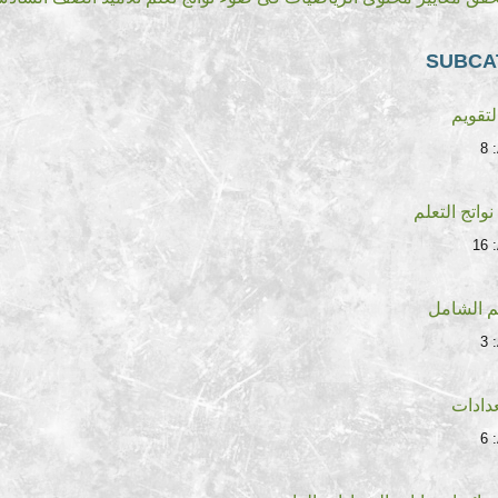
SUBCA
تقويم
8
واتج التعلم
16
م الشامل
3
دادات
6