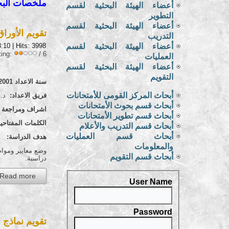
ملخصات البحوث التى 
أعضاء الهيئة البحثية لقسم
التطوير
أعضاء الهيئة البحثية لقسم
تقويم الأوراق ا
التدريب
أعضاء الهيئة البحثية لقسم
| Hits: 3998
3:10
ting:
/ 6
العمليات
أعضاء الهيئة البحثية لقسم
التقويم
سنة الاعداد 2001
أبحاث المركز القومى للأمتحانات
فريق الاعداد:
د. ح
أبحاث قسم بحوث الأمتحانات
اشراف ومراجعة ع
أبحاث قسم تطوير الأمتحانات
الكلمات المفتاحية
أبحاث قسم التدريب والأعلام
أبحاث قسم العمليات
هدف الدراسة:
والمعلومات
وضع معايير ومواصف
أبحاث قسم التقويم
دراسية.
Read more...
User Name
Password
تقويم نماذج الأس