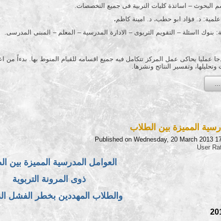
م البحوث – اساتذة كليات التربية فى جميع التخصصات.
مية: د. فؤاد ابو حطب، د. امينة كاظم
.
: بنوك ااسئلة – التقويم التربوى – الادارة المدرسية – المعلم – المبنى المدرسى.
ا عمليا يحاكى عمل المركز تتكامل فيه جميع اقسامه للقيام المنوط بها. بدءاً من اعد
 وتحليلها، وتفسير النتائج ونشرها.
رسية المميزة بين الطلاب
Published on Wednesday, 20 March 2013 1
User Ra
العوامل المدرسية المميزة بين ال
ذوى المرونة التربوية
والطلاب المهددين بخطر الفشل ال