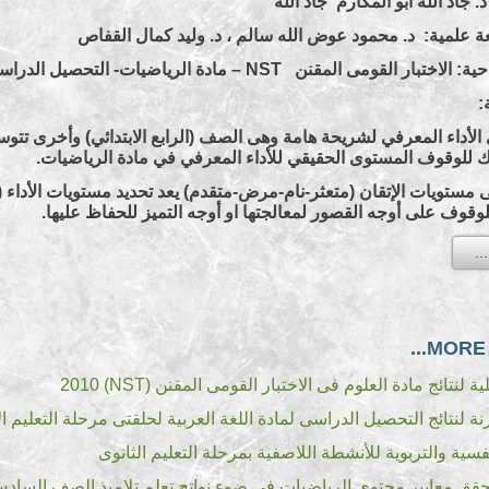
. جاد الله أبو المكارم جاد الله
علمية: د. محمود عوض الله سالم ، د. وليد كمال القفاص
حية: الاختبار القومى المقنن
NST
– مادة الرياضيات- التحصيل الدراس
:
 الأداء المعرفي لشريحة هامة وهى الصف (الرابع الابتدائي) وأخرى تتوس
لك للوقوف المستوى الحقيقي للأداء المعرفي في مادة الرياضيات.
وقوف على أوجه القصور لمعالجتها او أوجه التميز للحفاظ عليها.
MORE A
 لنتائج مادة العلوم فى الاختبار القومى المقنن (NST) 2010
ة لنتائج التحصيل الدراسى لمادة اللغة العربية لحلقتى مرحلة التعليم 
نفسية والتربوية للأنشطة اللاصفية بمرحلة التعليم الثانوى
قق معايير محتوى الرياضيات فى ضوء نواتج تعلم تلاميذ الصف السادس 