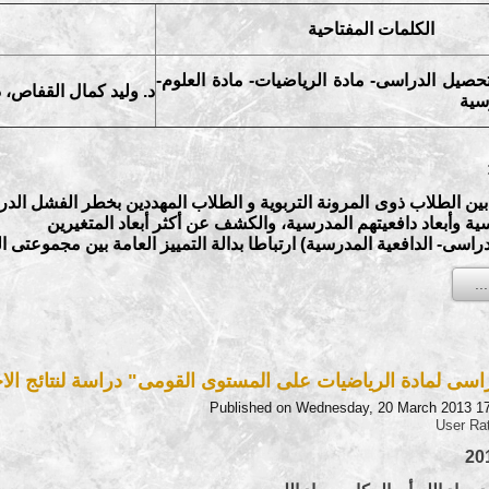
الكلمات المفتاحية
لتحصيل الدراسى- مادة الرياضيات- مادة العلوم-
د. وليد كمال القفاص، 
سية
 الطلاب ذوى المرونة التربوية و الطلاب المهددين بخطر الفشل الدراسى
ة وأبعاد دافعيتهم المدرسية، والكشف عن أكثر أبعاد المتغيرين
دراسى- الدافعية المدرسية) ارتباطا بدالة التمييز العامة بين مجموعتى ا
ى لمادة الرياضيات على المستوى القومى" دراسة لنتائج الاختبار القوم
Published on Wednesday, 20 March 2013 1
User Ra