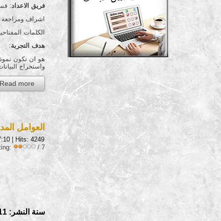
فريق الاعداد
: قس
اشراف ومراجعة عل
الكلمات المفتاحية
هدف التجربة
:
هو ان تكون نموذج
واستخراج البيانات
Read more...
العوامل المد
7:10
| Hits: 4249
ting:
/ 7
سنة النشر: 2011