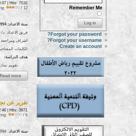
3:07
| Hits: 7510
Remember Me
ing:
/ 12
سنة الاعداد: 1994
فريق الاعداد: د/
Forgot your password?
Forgot your username?
اشراف ومراجعة عل
Create an account
الكلمات المفتاحي
هدف الدراسة:
تقويم نماذج الأسئلة التى أعدتها 
Read more...
تقرير عن تجربة
2:46
| Hits: 3871
ting:
/ 6
سنة الاعداد
: 1994