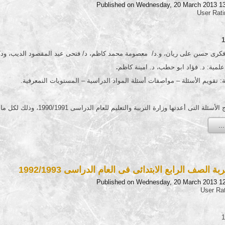
Published on Wednesday, 20 March 2013 1
User Rat
 فكرى حسن على ريان، و.د/ معصومة محمد كاظم، د/ فتحى عبد المقصود الديب، ود/ 
مية: د. فؤاد ابو حطب، د. امينة كاظم
.
ة: تقويم الأسئلة – مواصفات أسئلة المواد الدراسية – المستويات النمعرفية.
وزارة التربية والتعليم للعام الدراسى 1990/1991، وذلك لكل مادة دراسية لكل صف من صفوف التعليم الثانوى العام.
 الصف الرابع الابتدائى فى العام الدراسى 1992/1993
Published on Wednesday, 20 March 2013 1
User Ra