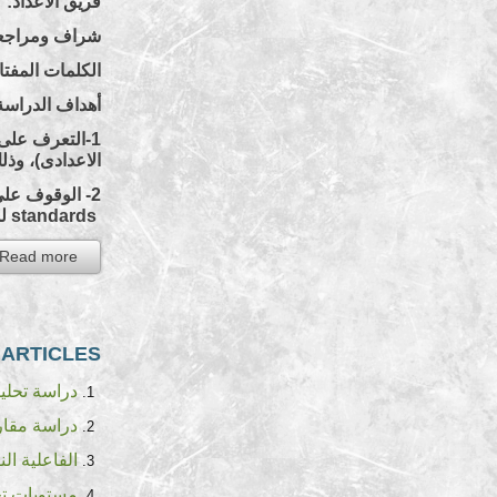
فريق الاعداد: د
شراف ومراجعة 
الكلمات المفتا
أهداف الدراسة
1-التعرف على
الاعدادى)، وذ
2- الوقوف على مستويات الإتقان (متعثر-نام-مرض-متقدم) يعد تحديد مستويات الأداء (المواصفات القياسية للأداء
standards
لل
Read more...
RTICLES...
دراسة تحليلية
دراسة مقارن
الفاعلية ال
مستويات تح