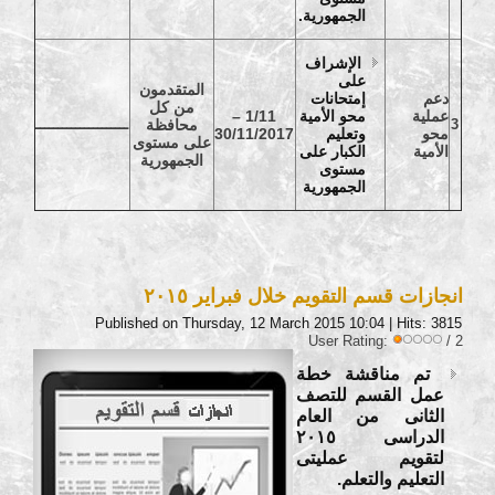
الجمهورية.
الإشراف
على
المتقدمون
دعم
إمتحانات
من كل
عملية
محو الأمية
1/11 –
3
محافظة
ـــــــــــــــــــــ
محو
وتعليم
30/11/2017
على مستوى
الأمية
الكبار على
الجمهورية
مستوى
الجمهورية
انجازات قسم التقويم خلال فبراير ٢٠١٥
Published on Thursday, 12 March 2015 10:04
| Hits: 3815
User Rating:
/ 2
تم مناقشة خطة
عمل القسم للتصف
الثانى من العام
الدراسى ٢٠١٥
لتقويم عمليتى
التعليم والتعلم.