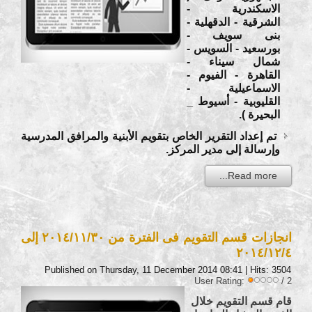
الاسكندرية -
الشرقية - الدقهلية -
بنى سويف -
بورسعيد - السويس -
شمال سيناء -
القاهرة - الفيوم -
الاسماعيلية -
القليوبية - أسيوط _
البحيرة ).
تم إعداد التقرير الخاص بتقويم الأبنية والمرافق المدرسية
وإرسالة إلى مدير المركز.
Read more...
انجازات قسم التقويم فى الفترة من ٢٠١٤/١١/٣٠ إلى
٢٠١٤/١٢/٤
Published on Thursday, 11 December 2014 08:41
| Hits: 3504
User Rating:
/ 2
قام قسم التقويم خلال