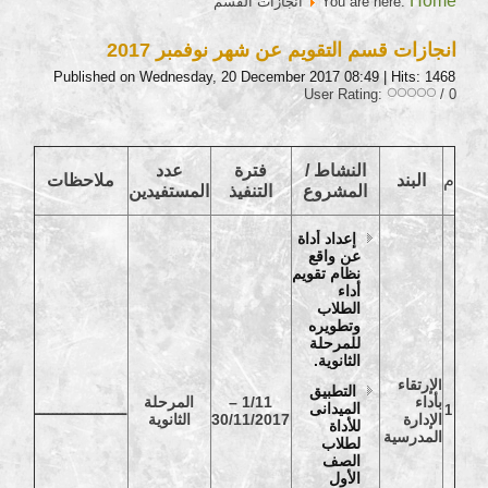
Home
You are here:
أنجازات القسم
انجازات قسم التقويم عن شهر نوفمبر 2017
Published on Wednesday, 20 December 2017 08:49
| Hits: 1468
User Rating:
/ 0
النشاط /
فترة
عدد
م
البند
ملاحظات
المشروع
التنفيذ
المستفيدين
إعداد أداة
عن واقع
نظام تقويم
أداء
الطلاب
وتطويره
للمرحلة
الثانوية.
لإرتقاء
ا
التطبيق
بأداء
1/11 –
المرحلة
الميدانى
1
ـــــــــــــــــــــ
الإدارة
30/11/2017
الثانوية
للأداة
المدرسية
لطلاب
الصف
الأول