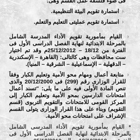
فى ضوء فلسفة عمل القسم وهى:
استمارة تقويم البيئة التنظيمية.
استمارة تقويم عمليتى التعليم والتعلم.
القيام بمأمورية تقويم الأداء المدرسة الشامل
بالمرحلة الابتدائية لنهاية الفصل الدراسى الأول فى
الفترة من 18/12 – 25/12/2012م وقد تم اختيار
ست محافظات وهى كالتالى: (القاهرة – الإسكندرية
– الدقهلية – الإسماعيلية – الشرقية – المنيا).
متابعة أعمال ومهام محو الأمية وتعليم الكبار وفقاً
للقرار الوزارى رقم (299) فى 20/12/2000 والذى
تنص المادة الأولى فيه على ما يلى: "تسند أعمال
امتحانات الدارسين بمحو الأمية وتعليم الكبار إلى
المركز القومى للامتحانات والتقويم التربوى (قسم
التقويم) وبناء على هذا القرار الوزارى يتولى القسم
الإشراف على امتحانات محو الأمية.
* القيام بمأمورية تقويم الأداء المدرسى الشامل
بالمرحلة الابتدائية لنهاية الفصل الدراسى الأول فى