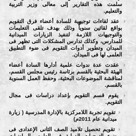
سلمت هذه التقارير إلى معالى وزير التربية
والتعليم.
عقد لقاءات توجيهية للسادة أعضاء فرق التقويم
بواقع لقائين سنوياً وذلك بهدف تلقى التعليمات
والتوجيهات اللازمة لتنفيذ الزيارات الميدانية
للمدارس، وكذلك تدارس المشكلات التى تظهر فى
الميدان وتطوير أدوات التقويم فى ضوء التطبيق
العلمى لها فى الميدان.
عقدت عدة ندوات علمية أدارها السادة أعضاء
الهيئة البحثية بالقسم برئاسة رئيس مجلس القسم،
لمناقشة الموضوعات البحثية، وحفظ العمل السنوية
بالقسم.
يقوم قسم التقويم بإعداد دراسات فى مجال
التقويم.
تقويم تجربة اللامركزية بالإدارة المدرسية ( زيارة
ميدانية عام 2011م)
تقويم تحصيل تلاميذ الصف الثانى الإعدادى فى
ضوء التوجهات الدولية فى العلوم والرياضيات