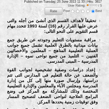
Published on Tuesday, 25 June 2013 11:33
| Hits: 3817
User Rating:
/ 5
Poor
Best
تحقيقاً لأهداف القسم الذى أنشئ من أجله والتى
عرض عليها القرار رقم (16) لسنة 1993 تتحدد مهام
قسم التقويم على النحو التالى:
مراقبة مستويات التعليم وجودته عن طريق جمع
بيانات ميدانية بالطرق العلمية تشمل جميع جوانب
العملية التعليمية المناهج – المعلمين والأخصائيين
الفنيين – التلميذ من جميع نواحى نموه – الإدارة
المدرسية – المبنى المدرسى.
إعداد دراسات وصفية تشخيصية لجوانب القوة
والضعف عن حالة التعليم فى المدارس التى تتم
دراستها، وإرسال صورة منها إلى كل من إدارة
المدرسة ومجلس الآباء والمعلمين والإدارة التعليمية
المختصة وذلك للمشاركة مع المركز فى وضع
البرامج العلاجية لنواحى الضعف لتصحيح المسار
وفق توقيتات زمنية يحددها المركز.