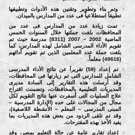
وتم بناء وتطوير وتقنين هذه الأدوات وتطبيقها
تطبيقاً استطلاعياً فى عدد من المدارس بالميدان.
تمت زيادة عدد من المدارس فى عدد من
المحافظات بلغت جملتها خلال السنوات الخمس
الماضية 2002 – 2007 (8311) مدرسة حيث تم
تقويم الأداء المدرسى الشامل لهذه المدارس، كما
بلغت جملة عدد المعلمين الذين تم تقويم أدائهم
(49616) معلماً.
تم إعداد (59) تقريراً عن نتائج الأداء المدرسى
الشامل للمدارس التى تم زيارتها فى المحافظات،
وقد أرسلت هذه التقارير إلى السادة مديرى
المديريات التعليمية بالمحافظات، وتضمنت اقتراح
علاج السلبيات التى أسفرت عنها نتائج التقويم لكل
مجال من المجالات على حده (الإدارة المدرسية –
المبنى المدرسى – المعلم – الأنشطة اللاصفية)،
وقد تم تلقى الردود من بعض هذه المديريات بما
يفيد الأخذ بهذه المقترحات.
إعداد تقارير عامة عن حالة التعليم بمصر، وقد