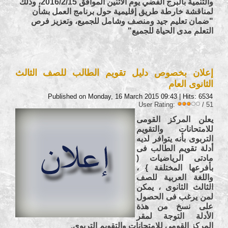
والتنمية بالبرج الفضي يوم الاثنين الموافق 2016/2/15، وذلك
لمناقشة خارطة طريق إقليمية حول برنامج العمل بشأن
"ضمان تعليم جيد ومنصف وشامل للجميع، وتعزيز فرص
التعلم مدى الحياة للجميع"
إعلان بخصوص دليل تقويم الطالب للصف الثالث
الثانوى العام
Published on Monday, 16 March 2015 09:43
| Hits: 6534
User Rating:
/ 51
يعلن المركز القومى
للامتحانات والتقويم
التربوى بأنه يتوافر لديه
أدلة تقويم الطالب فى
مادتى الرياضيات (
بأفرعها المختلفة } ،
واللغة العربية للصف
الثالث الثانوى ، يمكن
لمن يرغب فى الحصول
على نسخ من هذة
الأدلة التوجة لمقر
المركز القومى للامتحانات والتقويم التربوى.