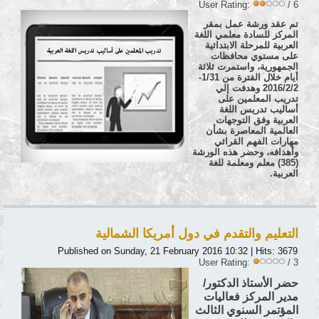
User Rating:
/ 6
تم عقد ورشة عمل بمقر
المركز للسادة معلمي اللغة
العربية للمرحلة الابتدائية
على مستوي محافظات
الجمهورية، واستمرت ثلاثة
أيام خلال الفترة من 1/31-
2016/2/2 وهدفت إلي
تدريب المعلمين على
أساليب تدريس اللغة
العربية وفق التوجهات
العالمية المعاصرة بشأن
مهارات الفهم القرائي
وأهدافه، وحضر هذه الورشة
(385) معلم ومعلمة للغة
العربية.
التعليم والتقدم في دول أمريكا الشمالية
Published on Sunday, 21 February 2016 10:32
| Hits: 3679
User Rating:
/ 3
حضر الأستاذ الدكتور/
مدير المركز فعاليات
المؤتمر السنوي الثالث