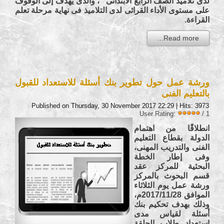
لدى تلاميذ الصف الرابع الابتدائى "، والذى يهدف إلى الوقوف
على مستوى الأداء القرائى لدى التلاميذ فى نهاية مرحلة تعلم
القراءة.
Read more...
ورشة عمل حول تطوير بنك أسئلة للاستعداد للقبول
بالتعليم الفنى
Published on Thursday, 30 November 2017 22:29
| Hits: 3973
User Rating:
/ 1
انطلاقًا من اهتمام
الدولة بقطاع التعليم
الفنى والتدريب المهنى،
وفى إطار الخطة
البحثية للمركز عقد
قسم البحوث بالمركز
ورشة عمل يوم الثلاثاء
الموافق 2017/11/28م،
وذلك بهدف تحكيم بنك
أسئلة لقياس مدى
استعداد طلاب الحلقة