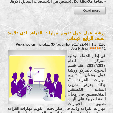
- بطاقة ملاحظة لكل تخصص من التخصصات السابق ذكرها.
Read more...
ورشة عمل حول تقويم مهارات القراءة لدى تلاميذ
الصف الرابع الابتدائى
Published on Thursday, 30 November 2017 22:44
| Hits: 3159
User Rating:
/ 1
فى إطار الخطة البحثية
للمركز للعام
2018/2017 عقد قسم
البحوث بالمركز ورشة
عمل بعنوان " تقويم
مهارات القراءة "،
وذلك بغرض تدريب
السادة المُطبقين
المتخصصين فى مجال
اللغة العربية على آليات
تطبيق اختبارات
مهارات القراءة وذلك فى إطار بحث " تقويم مهارات القراءة