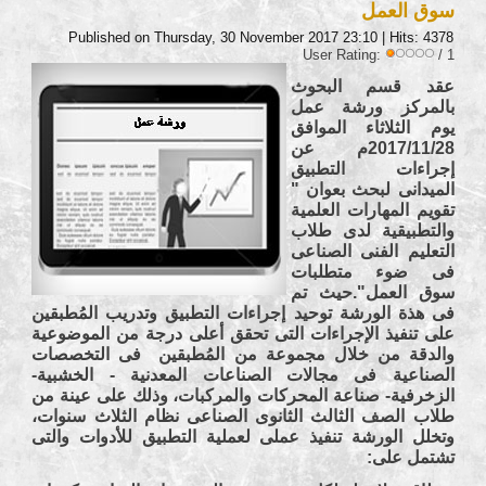
سوق العمل
Published on Thursday, 30 November 2017 23:10
| Hits: 4378
User Rating:
/ 1
عقد قسم البحوث
بالمركز ورشة عمل
يوم الثلاثاء الموافق
2017/11/28م عن
إجراءات التطبيق
الميدانى لبحث بعوان "
تقويم المهارات العلمية
والتطبيقية لدى طلاب
التعليم الفنى الصناعى
فى ضوء متطلبات
سوق العمل".حيث تم
فى هذة الورشة توحيد إجراءات التطبيق وتدريب المُطبقين
على تنفيذ الإجراءات التى تحقق أعلى درجة من الموضوعية
والدقة من خلال مجموعة من المُطبقين فى التخصصات
الصناعية فى مجالات الصناعات المعدنية - الخشبية-
الزخرفية- صناعة المحركات والمركبات، وذلك على عينة من
طلاب الصف الثالث الثانوى الصناعى نظام الثلاث سنوات،
وتخلل الورشة تنفيذ عملى لعملية التطبيق للأدوات والتى
تشتمل على: