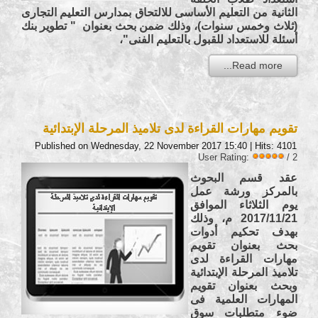
الثانية من التعليم الأساسى للالتحاق بمدارس التعليم التجارى
(ثلاث وخمس سنوات)، وذلك ضمن بحث بعنوان " تطوير بنك
أسئلة للاستعداد للقبول بالتعليم الفنى"،
Read more...
تقويم مهارات القراءة لدى تلاميذ المرحلة الإبتدائية
Published on Wednesday, 22 November 2017 15:40
| Hits: 4101
User Rating:
/ 2
عقد قسم البحوث
بالمركز ورشة عمل
يوم الثلاثاء الموافق
2017/11/21 م، وذلك
بهدف تحكيم أدوات
بحث بعنوان تقويم
مهارات القراءة لدى
تلاميذ المرحلة الإبتدائية
وبحث بعنوان تقويم
المهارات العلمية فى
ضوء متطلبات سوق