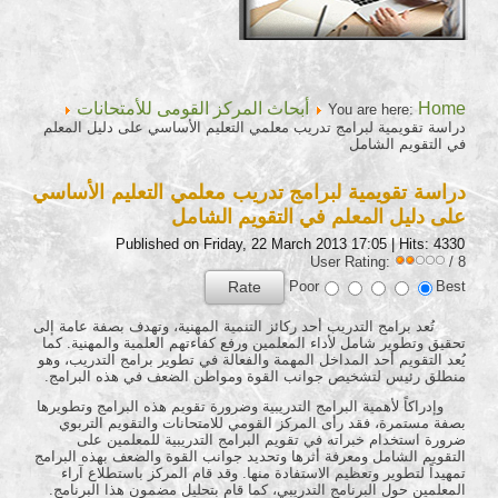
Home
أبحاث المركز القومى للأمتحانات
You are here:
دراسة تقويمية لبرامج تدريب معلمي التعليم الأساسي على دليل المعلم
في التقويم الشامل
دراسة تقويمية لبرامج تدريب معلمي التعليم الأساسي
على دليل المعلم في التقويم الشامل
Published on Friday, 22 March 2013 17:05
| Hits: 4330
User Rating:
/ 8
Poor
Best
تُعد برامج التدريب أحد ركائز التنمية المهنية، وتهدف بصفة عامة إلى
تحقيق وتطوير شامل لأداء المعلمين ورفع كفاءتهم العلمية والمهنية. كما
يُعد التقويم أحد المداخل المهمة والفعالة في تطوير برامج التدريب، وهو
منطلق رئيس لتشخيص جوانب القوة ومواطن الضعف في هذه البرامج.
وإدراكاً لأهمية البرامج التدريبية وضرورة تقويم هذه البرامج وتطويرها
بصفة مستمرة، فقد رأى المركز القومي للامتحانات والتقويم التربوي
ضرورة استخدام خبراته في تقويم البرامج التدريبية للمعلمين على
التقويم الشامل ومعرفة أثرها وتحديد جوانب القوة والضعف بهذه البرامج
تمهيداً لتطوير وتعظيم الاستفادة منها. وقد قام المركز باستطلاع آراء
المعلمين حول البرنامج التدريبي، كما قام بتحليل مضمون هذا البرنامج.