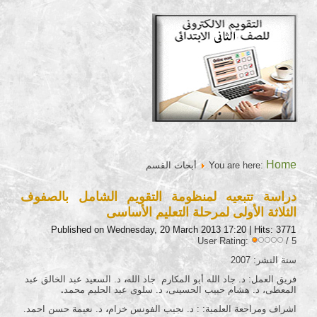
Home
You are here:
أبحاث القسم
دراسة تتبعيه لمنظومة التقويم الشامل بالصفوف
الثلاثة الأولى لمرحلة التعليم الأساسى
Published on Wednesday, 20 March 2013 17:20
| Hits: 3771
User Rating:
/ 5
سنة النشر: 2007
فريق العمل: د. جاد الله أبو المكارم جاد الله
،
د. السعيد عبد الخالق عبد
المعطى، د. هشام حبيب الحسينى، د. سلوى عبد الحليم محمد
.
اشراف ومراجعة العلمية: : د. نجيب الفونس خزام
،
د. نعيمة حسن احمد.