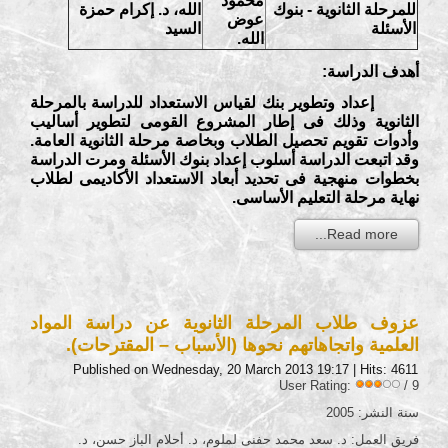
محمود
للمرحلة الثانوية - بنوك
الله، د. إكرام حمزة
عوض
الأسئلة
السيد
الله.
أهدف الدراسة
:
إعداد وتطوير بنك لقياس الاستعداد للدراسة بالمرحلة
الثانوية وذلك فى إطار المشروع القومى لتطوير أساليب
وأدوات تقويم تحصيل الطلاب وبخاصة مرحلة الثانوية العامة.
وقد اتبعت الدراسة أسلوب إعداد بنوك الأسئلة ومرت الدراسة
بخطوات منهجية فى تحديد أبعاد الاستعداد الأكاديمى لطلاب
نهاية مرحلة التعليم الأساسى.
Read more...
عزوف طلاب المرحلة الثانوية عن دراسة المواد
العلمية واتجاهاتهم نحوها (الأسباب – المقترحات).
Published on Wednesday, 20 March 2013 19:17
| Hits: 4611
User Rating:
/ 9
سنة النشر: 2005
فريق العمل: د. سعد محمد حفنى لملوم، د. أحلام الباز حسن، د.