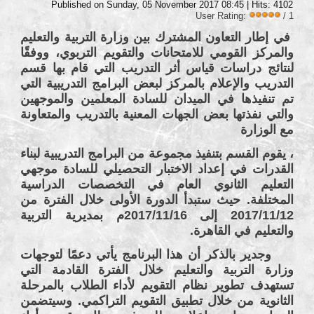
Published on Sunday, 05 November 2017 08:45
| Hits: 4102
User Rating:
/ 1
في إطار التعاون المشترك بين وزارة التربية والتعليم
والمركز القومي للامتحانات والتقويم التربوي، ووفقًا
لنتائج دراسات قياس أثر التدريب التي قام بها قسم
التدريب والإعلام بالمركز لبعض البرامج التدريبية التي
تم تنفيذها في الميدان للسادة المعلمين والموجهين
والتي نفذتها بعض الجهات المعنية بالتدريب والمتعاونة
مع الوزارة
، يقوم القسم بتنفيذ مجموعة من البرامج التدريبية لبناء
القدرات في إعداد الاختبار التحصيلي للسادة موجهي
التعليم الثانوي العام في التخصصات الدراسية
المختلفة. حيث ستبدأ الدورة الأولى خلال الفترة من
2017/11/12 إلى 2017/11/16م بمديرية التربية
والتعليم في القاهرة.
وجدير بالذكر أن هذا البرنامج يأتي دعمًا لتوجهات
وزارة التربية والتعليم خلال الفترة القادمة التي
تستهدف تطوير نظام التقويم لأداء الطلاب بالمرحلة
الثانوية من خلال تطبيق التقويم التراكمي. وسيتضمن