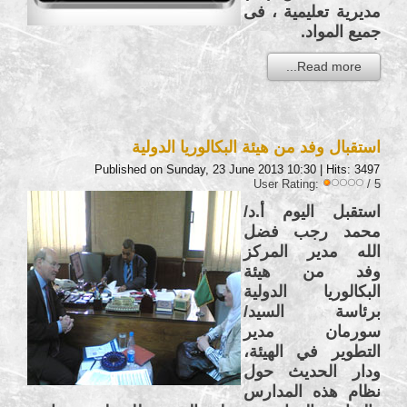
مديرية تعليمية ، فى
جميع المواد.
Read more...
استقبال وفد من هيئة البكالوريا الدولية
Published on Sunday, 23 June 2013 10:30
| Hits: 3497
User Rating:
/ 5
استقبل اليوم أ.د/
محمد رجب فضل
الله مدير المركز
وفد من هيئة
البكالوريا الدولية
برئاسة السيد/
سورمان مدير
التطوير في الهيئة،
ودار الحديث حول
نظام هذه المدارس