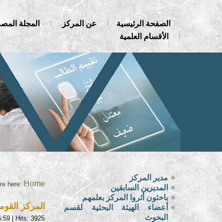
الصفحة الرئيسية
عن المركز
المجلة المصر
الأقسام العلمية
مدير المركز
Home
re here:
المديرين السابقين
باحثون أثروا المركز بعلمهم
المركز القومي
أعضاء الهيئة البحثية لقسم
البحوث
6:59
| Hits: 3925